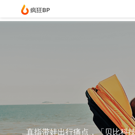
直指带娃出行痛点，「贝比科