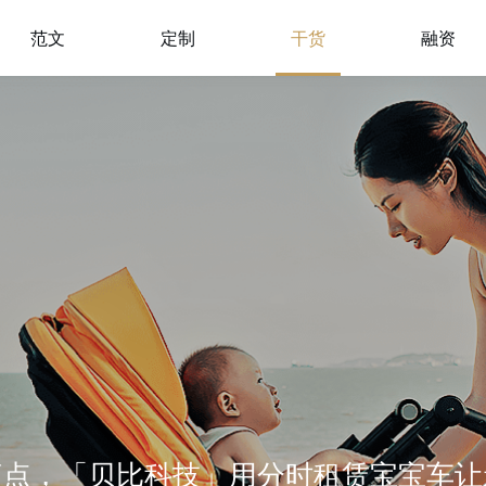
范文
定制
干货
融资
痛点，「贝比科技」用分时租赁宝宝车让