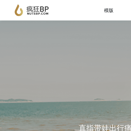
模版
直指带娃出行