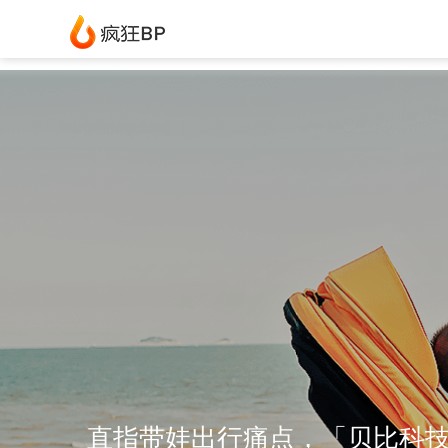
直指带娃出行痛点，「贝比科