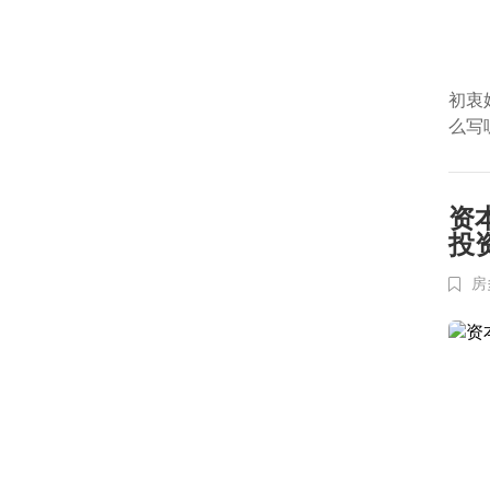
初衷
么写
资
投
房