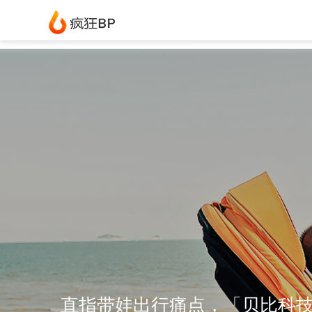
直指带娃出行痛点，「贝比科