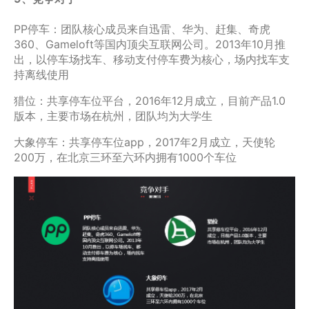
PP停车：团队核心成员来自迅雷、华为、赶集、奇虎
360、Gameloft等国内顶尖互联网公司。2013年10月推
出，以停车场找车、移动支付停车费为核心，场内找车支
持离线使用
猎位：共享停车位平台，2016年12月成立，目前产品1.0
版本，主要市场在杭州，团队均为大学生
大象停车：共享停车位app，2017年2月成立，天使轮
200万，在北京三环至六环内拥有1000个车位