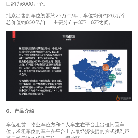
口约为6000万个。
北京出售的车位资源约25万个/年，车位均价约26万/个，
总价值约650亿/年 ，主要分布在3环—6环之间。
6、产品介绍
车位租赁：物业车位方和个人车主在平台上出租闲置车
位，求租车位的车主在平台上以最经济快捷的方式找到距
离自己最近的优质车位，一键导航