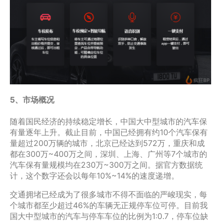
5、市场概况
随着国民经济的持续稳定增长，中国大中型城市的汽车保
有量逐年上升。截止目前，中国已经拥有约10个汽车保有
量超过200万辆的城市，北京已经达到572万，重庆和成
都在300万~400万之间，深圳、上海、广州等7个城市的
汽车保有量规模均在230万~300万之间。据官方数据统
计，这个数字还会以每年10%~14%的速度递增。
交通拥堵已经成为了很多城市不得不面临的严峻现实，每
个城市都至少超过46%的车辆无正规停车位可停。目前我
国大中型城市的汽车与停车车位的比例为1:0.7，停车位缺