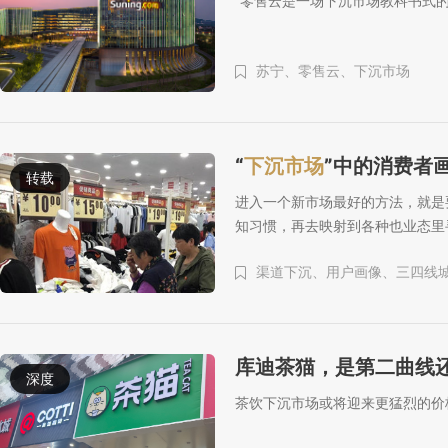
“零售云是一场下沉市场教科书式的
苏宁、
零售云、
下沉市场
“
下沉市场
”中的消费者
转载
进入一个新市场最好的方法，就是
知习惯，再去映射到各种也业态里
渠道下沉、
用户画像、
三四线
库迪茶猫，是第二曲线
深度
茶饮下沉市场或将迎来更猛烈的价