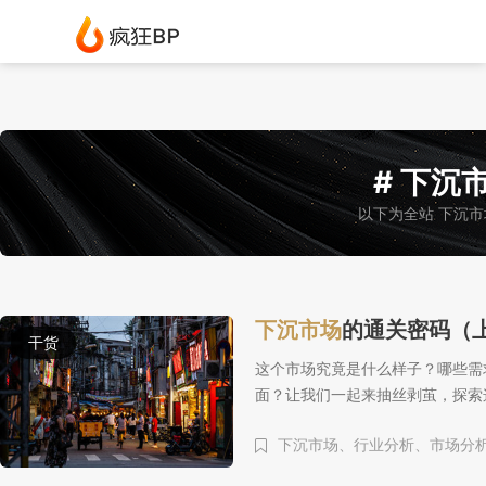
# 下沉市
以下为全站 下沉市
下沉市场
的通关密码（
干货
这个市场究竟是什么样子？哪些需
面？让我们一起来抽丝剥茧，探索
下沉市场、
行业分析、
市场分