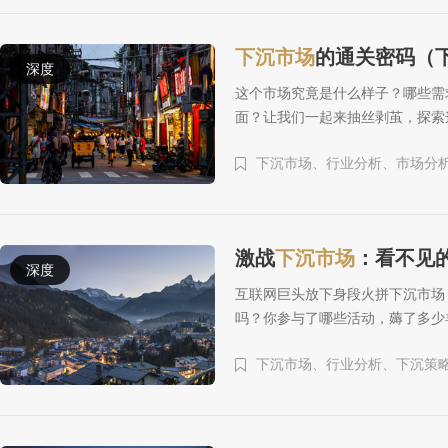
下沉市场
的通关密码（
深度
这个市场究竟是什么样子？哪些需
面？让我们一起来抽丝剥茧，探索
下沉市场、
行业分析、
市场分
激战
下沉市场
：看不见
深度
互联网巨头放下身段火拼下沉市场
吗？你参与了哪些活动，薅了多少
下沉市场、
行业分析、
下沉策