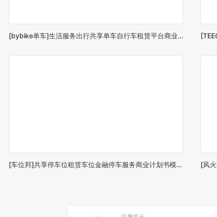
[bybike单车]生活服务出行共享单车自行车租赁平台商业计划书模板范文
[T
[车位邦]共享停车位租赁车位金融停车服务商业计划书模板范文
[风
温馨提示