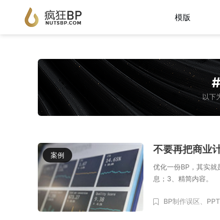
模版
以下为
不要再把商业计
案例
优化一份BP，其实就
息；3、精简内容。
BP制作误区、
PP