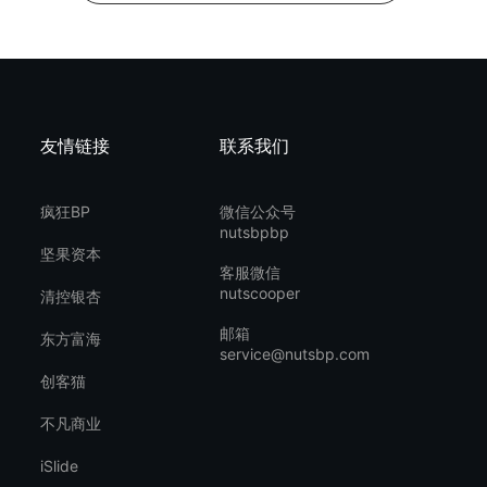
友情链接
联系我们
疯狂BP
微信公众号
nutsbpbp
坚果资本
客服微信
nutscooper
清控银杏
邮箱
东方富海
service@nutsbp.com
创客猫
不凡商业
iSlide