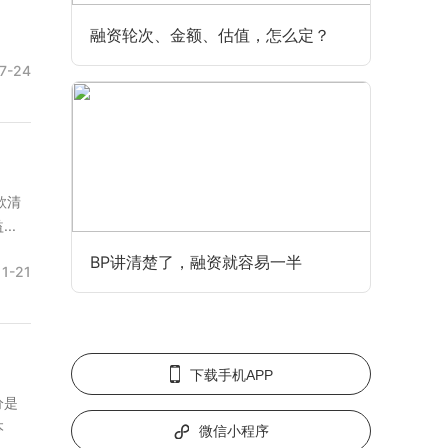
融资轮次、金额、估值，怎么定？
7-24
款清
..
BP讲清楚了，融资就容易一半
11-21
下载手机APP
分是
本
微信小程序