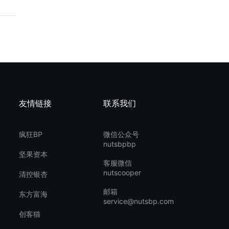
友情链接
联系我们
疯狂BP
微信公众号
nutsbpbp
坚果资本
客服微信
nutscooper
清控银杏
邮箱
东方富海
service@nutsbp.com
创客猫