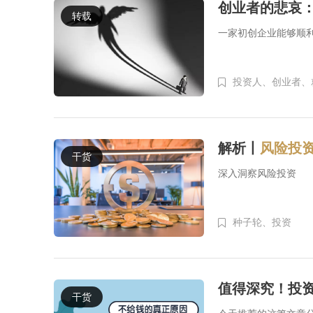
创业者的悲哀
转载
一家初创企业能够顺
投资人、
创业者、
解析丨
风险投
干货
深入洞察风险投资
种子轮、
投资
值得深究！投资
干货