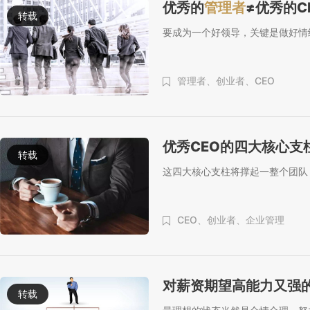
优秀的
管理者
≠优秀的C
转载
要成为一个好领导，关键是做好情
管理者、
创业者、
CEO
优秀CEO的四大核心支
转载
这四大核心支柱将撑起一整个团队
CEO、
创业者、
企业管理
对薪资期望高能力又强
转载