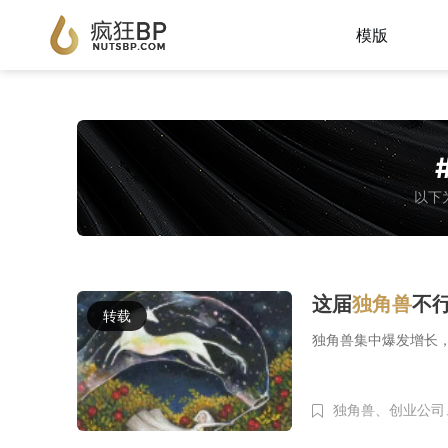
模版
以下
这届
独角兽
不行
转载
独角兽集中爆发增长
独角兽、
创业公司