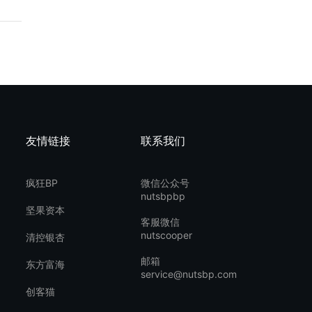
友情链接
联系我们
疯狂BP
微信公众号
nutsbpbp
坚果资本
客服微信
nutscooper
清控银杏
邮箱
东方富海
service@nutsbp.com
创客猫