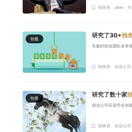
独角兽、
uber、
共
研究了30+
独
转载
失败的创业团队各有
独角兽、
创业公司
研究了数十家
转载
创业公司应该学会创
独角兽、
初创公司