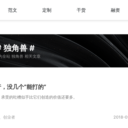
范文
定制
干货
融资
# 独角兽 #
为全站 独角兽 相关文章
，没几个“能打的”
，承受的吐槽似乎比它们创造的价值还要多。
、
创业者
2018-0