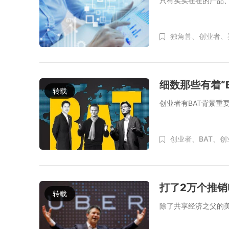
只有实实在在的产品
独角兽、
创业者、
细数那些有着“
转载
创业者有BAT背景重
创业者、
BAT、
创
打了2万个推
转载
除了共享经济之父的美