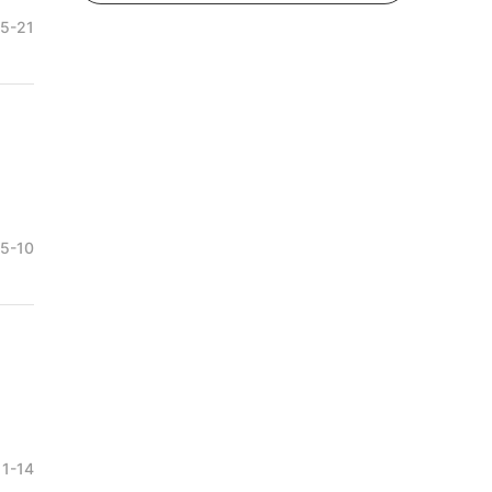
5-21
5-10
11-14