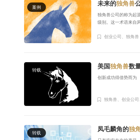
未来的
独角兽
案例
独角兽公司的称为起
级别。这一术语来自
创业公司、
独角兽
美国
独角兽
数
转载
创新成功得借势而为
独角兽、
创业公司
凤毛麟角的
独
转载