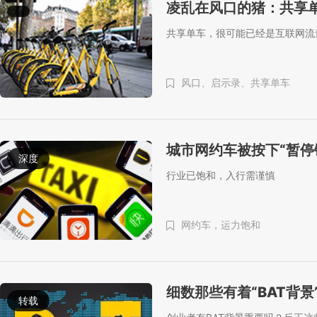
凌乱在风口的猪：共享
共享单车，很可能已经是互联网流
风口、
启示录、
共享单车
城市网约车被按下“暂停
深度
行业已饱和，入行需谨慎
网约车，运力饱和
细数那些有着“BAT背景
转载