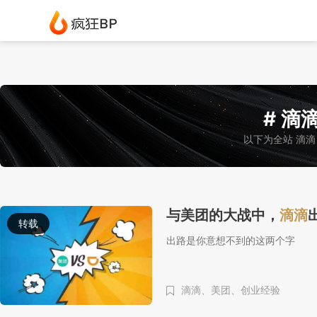
# 滴滴
以下为全站 滴滴
与美团的大战中，
滴滴
转载
出路是你意想不到的这两个字
滴滴、
美团、
创业经验