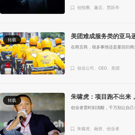
创投圈、
趣店、
贾跃亭
美团难成服务类的亚马
转载
在商言商，很多事情还是要回归商
创业公司、
CEO、
美团
朱啸虎：项目跑不出来
转载
创业者需时刻清醒，千万别让自己
朱啸虎、
融资、
创业者