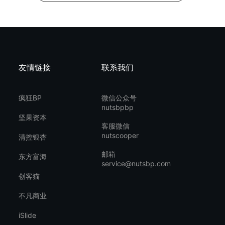
友情链接
联系我们
疯狂BP
微信公众号
nutsbpbp
坚果资本
客服微信
nutscooper
清控银杏
邮箱
东方富海
service@nutsbp.com
创客猫
不凡商业
iSlide