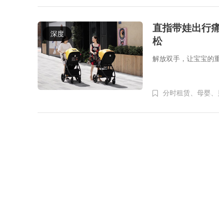
直指带娃出行
深度
松
解放双手，让宝宝的
分时租赁、
母婴、