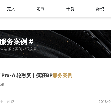
范文
定制
干货
融资
 服务案例 #
全站 服务案例 相关文章
万 Pre-A 轮融资丨疯狂BP
服务案例
说话
划书、
融资
2018-0