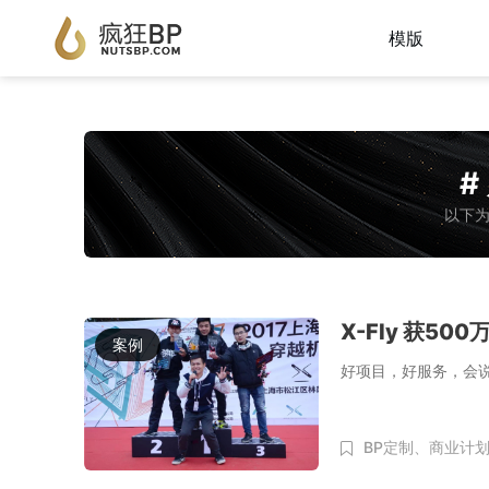
模版
#
以下为
X-Fly 获500
案例
好项目，好服务，会
BP定制、
商业计