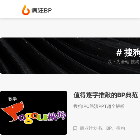
# 搜狗
以下为全站 搜狗
值得逐字推敲的BP典范
教学
搜狗IPO路演PPT超全解析
商业计划书、
BP、
搜狗