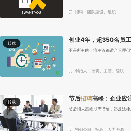
招聘、
团队建设、
组织
创业4年，超350名员
转载
不是所有的一流主管都适合管理创
创始人、
招聘、
主管、
秘诀
节后
招聘
高峰：企业应
转载
节后招人高峰期需谨慎，违反法律
初创公司、
招聘、
人力资源