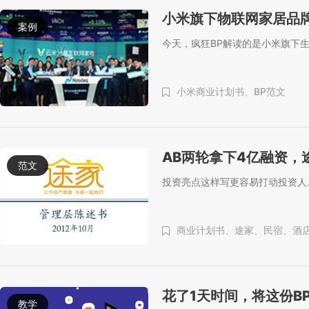
小米旗下物联网家居品牌
案例
今天，疯狂BP解读的是小米旗下生
小米商业计划书、
BP范文
AB两轮拿下4亿融资，
范文
投资亮点这样写更容易打动投资人
商业计划书、
途家、
民宿、
酒
花了1天时间，将这份B
教学