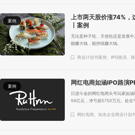
上市两天股价涨74%，
案例
丨案例
无论是种子轮、天使轮还是发展中
能赚大钱，能持续赚大钱。
商业计划书案例、
IPO路演、
路
网红电商如涵IPO路演P
案例
日进斗金的网红电商头号玩家如涵
56亿元，净亏损5750万元。处
网红电商、
知名企业商业计划