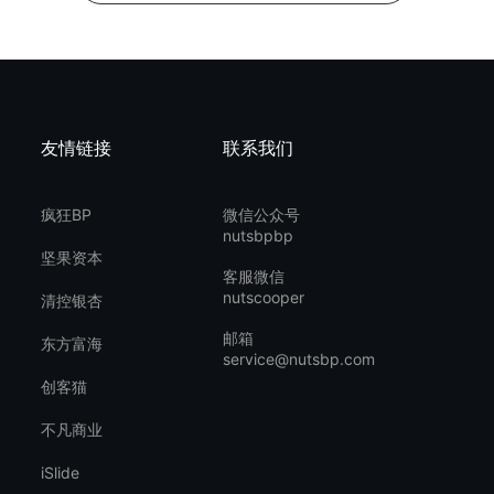
友情链接
联系我们
疯狂BP
微信公众号
nutsbpbp
坚果资本
客服微信
nutscooper
清控银杏
邮箱
东方富海
service@nutsbp.com
创客猫
不凡商业
iSlide