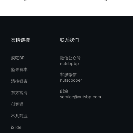
友情链接
联系我们
疯狂BP
微信公众号
nutsbpbp
坚果资本
客服微信
nutscooper
清控银杏
邮箱
东方富海
service@nutsbp.com
创客猫
不凡商业
iSlide