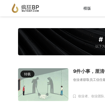
模版
#
以下为
9件小事，厘
转载
创业者获取员工信任
创业者、
创业团队