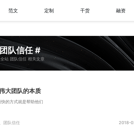
范文
定制
干货
融资
 团队信任 #
全站 团队信任 相关文章
清伟大团队的本质
最快的方式就是帮助他们
、
团队信任
2018-0