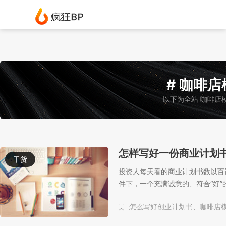
# 咖啡店
以下为全站 咖啡店
怎样写好一份商业计划
干货
投资人每天看的商业计划书数以百
件下，一个充满诚意的、符合“好
怎么写好创业计划书、
咖啡店