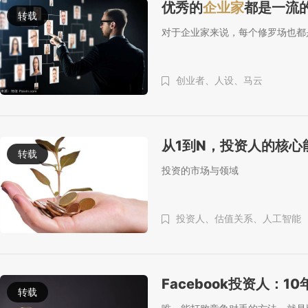
优秀的
企业家
都是一流
转载
对于企业家来说，每个修罗场也都
创业者、
人设、
马云
从1到N，投资人的核
转载
投资的市场与领域
投资人、
估值关系、
人工智能
Facebook投资人：
转载