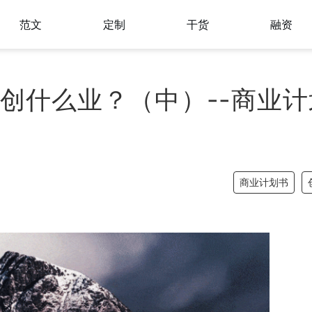
范文
定制
干货
融资
创什么业？（中）--商业计
商业计划书