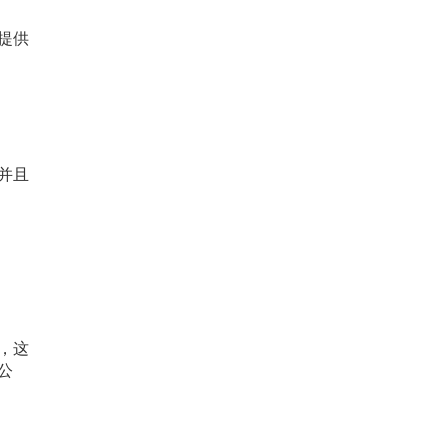
提供
并且
，这
公