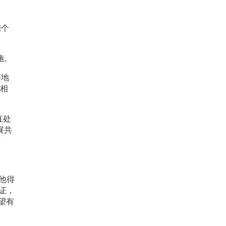
四个
施。
等地
京相
直处
展共
他得
证，
望有