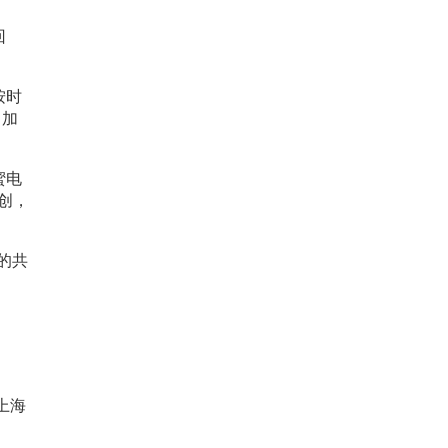
回
按时
，加
蜜电
创，
的共
上海