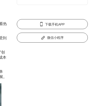
看热
下载手机APP
受到
微信小程序
”创
成本
单
展。