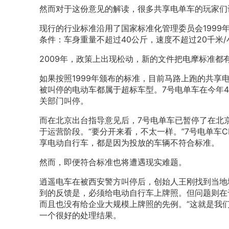
然而对于这份意见的解读，很多共享电单车的玩家们认
现行的行业标准沿用了国家标准化管理委员会199
条件：车身重量不超过40公斤，速度不超过20千米/
2009年，政策上出现松动，新的文件把电摩标准都有
如果按照1999年颁布的标准，目前马路上跑的共
被叫停的电动车都属于超标车型。7号电单车在今年
关部门叫停。
而在北京出台指导意见后，7号电单车已暂停了在北
于运营阶段。“要分开来看，不太一样。”7号电单车
享电动自行车，都是因为投放的车辆不符合标准。
然而，即便符合标准也将遭遇现实难题。
逍遥电车在被西安警方叫停后，创始人王刚找到当地
到的反馈是，必须给电动自行车上牌照。但问题则在
而且也没有给企业大规模上牌照的先例。“这就是我们
一个很好的处理结果。