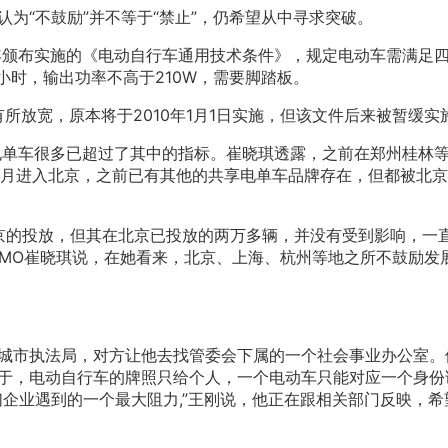
为“不鼓励”并不等于“禁止”，仍希望从中寻求突破。
9年颁布实施的《电动自行车通用技术条件》，规定电动车需满足
小时，输出功率不高于210W，需要脚踏板。
所放宽，原本将于2010年1月1日实施，但该文件后来被暂缓实
享电单车很多已超过了其中的指标。崔晓琪透露，之前在郑州桂林
4月进入北京，之前已有其他的共享电单车品牌存在，但都被北
京的投放，但其在北京已投放的两万多辆，并没有受到影响，一
CMO崔晓琪说，在她看来，北京、上海、杭州等地之所不鼓励发
城市执法局，对方让他去找管委会下属的一个社会事业办公室。
于，电动自行车的牌照只给个人，一个电动车只能对应一个身份
企业遇到的一个最大阻力,”王刚说，他正在跟相关部门反映，希