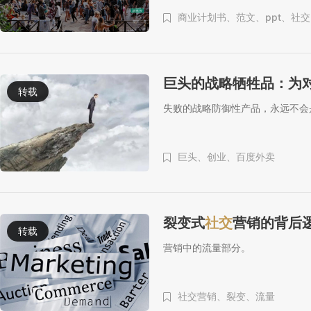
商业计划书、
范文、
ppt、
社交
巨头的战略牺牲品：为
转载
失败的战略防御性产品，永远不会
巨头、
创业、
百度外卖
裂变式
社交
营销的背后
转载
营销中的流量部分。
社交营销、
裂变、
流量