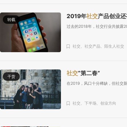
2019年
社交
产品创业还
转载
过去的2018年，社交行业共披露
社交、
社交产品、
陌生人社交
社交
“第二春”
干货
在2019，风口十分稀缺，但社交
社交、
下半场、
创业方向