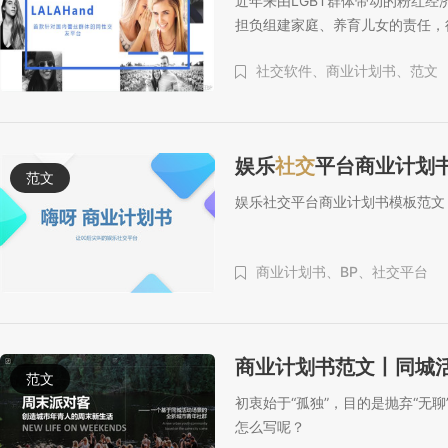
近年来由LGBT群体带动的粉红经济
担负组建家庭、养育儿女的责任，
社交软件、
商业计划书、
范文
娱乐
社交
平台商业计划
范文
娱乐社交平台商业计划书模板范文
商业计划书、
BP、
社交平台
商业计划书范文丨同城
范文
初衷始于“孤独”，目的是抛弃“无
怎么写呢？