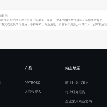
馨提示
.本页面内的文档来源于公开市场渠道，疯狂BP并不为相关数据真实及准确性做背书。
.所有文档仅供学习使用，不得用户于商业用途，所有权归属原公司或个人，如有机密
产品
站点地图
们
PPTBOSS
商业计划书范文
大咖投资人
行业研究报告
企业常用商业文书