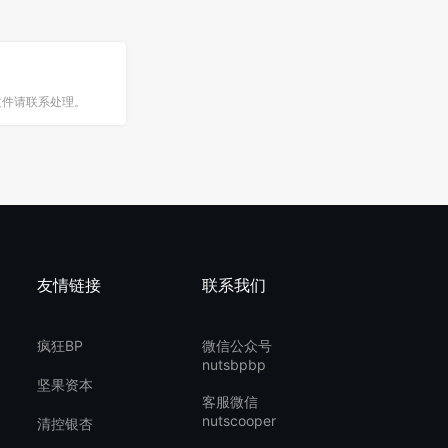
文件请联系处理。
友情链接
联系我们
疯狂BP
微信公众号
nutsbpbp
坚果资本
客服微信
nutscooper
清控银杏