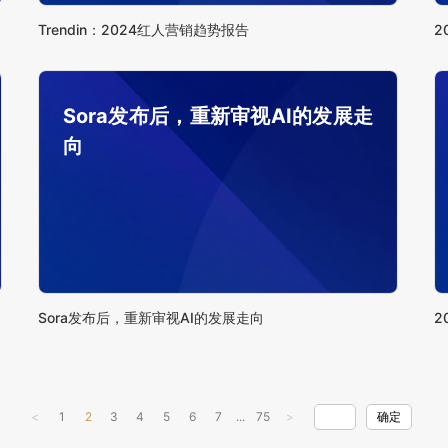
Trendin：2024红人营销趋势报告
2
Sora发布后，重新审视AI的发展走
向
Sora发布后，重新审视AI的发展走向
2
<
1
2
3
4
5
6
7
...
75
>
确定