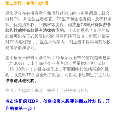
第二阶段：签署TS之后
通常基金在有投资意向和进行过初步的业务尽调后，就会
出具TS，并让创业者签署。TS里有包含投资额、反稀释条
款、优先清算权、回购权等协议；但
注意TS里只有保密条
款和排他性条款是有法律效应的。
什么意思呢？其他的条
款都可以在正式投资协议的时候再谈再修改，但双方都要
对TS内容保密，并且在排他期内，创业者不得再与其他投
资者洽谈和谈判。
鉴于最近一段时间基金给了TS最后没有投的情况越来越多
（约30%），出于保护创业者考虑，尽量把排他期谈短
（15-30天）；并且在操作上，不要回绝其他感兴趣的机
构，以免出TS的基金出了问题，可以在排他期过了之后尽
快推进其他机构。
作者：丰韫喆丨来源：知乎丨已获得作者授权
点击注册疯狂BP，创建投资人想要的商业计划书，开
启融资第一步！