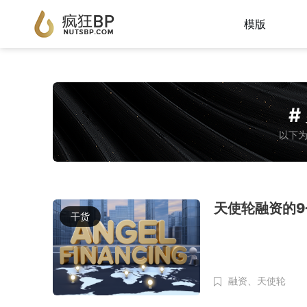
模版
#
以下为
天使轮融资的9
干货
融资、
天使轮