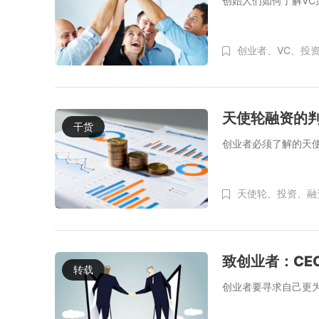
创始人们如何了解V
创业者、
VC、
投
天使轮融资的
干货
创业者必须了解的天
天使轮、
投资、
融
致创业者：CE
转载
创业者要寻求自己更