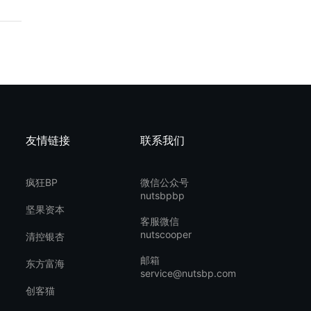
友情链接
联系我们
疯狂BP
微信公众号
nutsbpbp
坚果资本
客服微信
nutscooper
清控银杏
邮箱
东方富海
service@nutsbp.com
创客猫