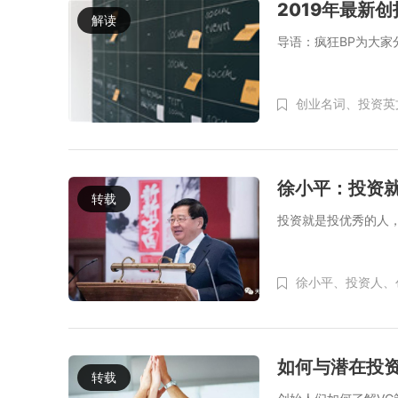
2019年最新
解读
导语：疯狂BP为大家
创业名词、
投资英
徐小平：投资就
转载
投资就是投优秀的人
徐小平、
投资人、
如何与潜在投
转载