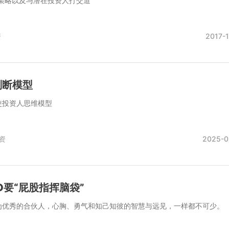
C策略以及与潜在投资人打交道
资
2017-
判断模型
使投资人思维模型
资
2025-0
O要“屁股指挥脑袋”
为优秀的合伙人，心胸、勇气和知己知彼的智慧与远见，一样都不可少。