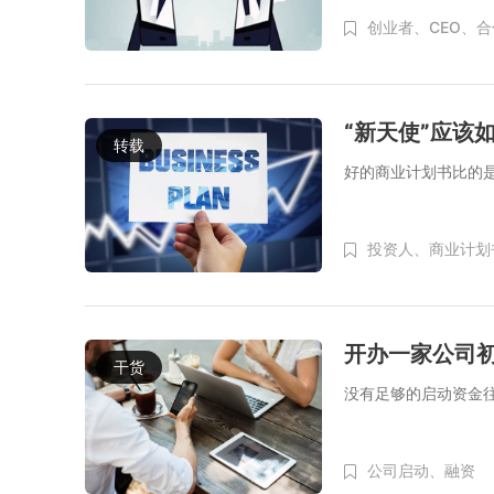
创业者、
CEO、
合
“新天使”应该
转载
好的商业计划书比的
投资人、
商业计划
开办一家公司
干货
没有足够的启动资金
公司启动、
融资