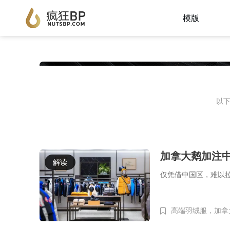
模版
以下
加拿大鹅加注
解读
仅凭借中国区，难以
高端羽绒服，加拿