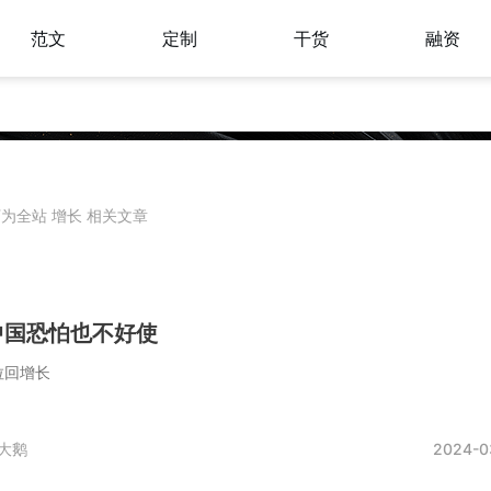
范文
定制
干货
融资
# 增长 #
为全站 增长 相关文章
中国恐怕也不好使
拉回增长
大鹅
2024-0