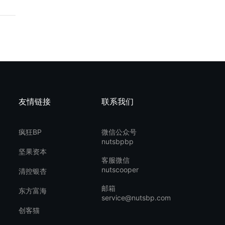
友情链接
联系我们
疯狂BP
微信公众号
nutsbpbp
坚果资本
客服微信
nutscooper
清控银杏
邮箱
东方富海
service@nutsbp.com
创客猫