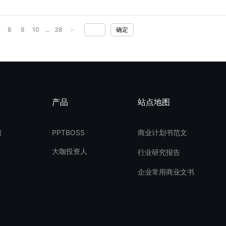
8
9
10
...
38
>
确定
产品
站点地图
们
PPTBOSS
商业计划书范文
大咖投资人
行业研究报告
企业常用商业文书