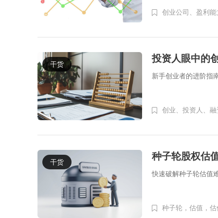
创业公司、
盈利能
投资人眼中的
干货
新手创业者的进阶指
创业、
投资人、
融
种子轮股权估
干货
快速破解种子轮估值
种子轮，估值，估