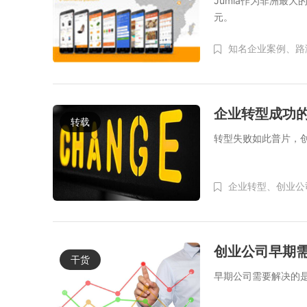
Jumia作为非洲最
元。
知名企业案例、
路
企业转型成功
转载
转型失败如此普片，
企业转型、
创业公
创业公司早期
干货
早期公司需要解决的